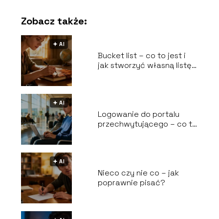
Zobacz także:
🟅 AI
Bucket list – co to jest i
jak stworzyć własną listę
marzeń?
🟅 AI
Logowanie do portalu
przechwytującego – co to
jest i jak działa?
🟅 AI
Nieco czy nie co – jak
poprawnie pisać?