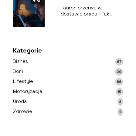
🟅 AI
Tauron przerwy w
dostawie prądu – jak
sprawdzić awarię?
Kategorie
Biznes
67
Dom
29
Lifestyle
86
Motoryzacja
15
Uroda
8
Zdrowie
4