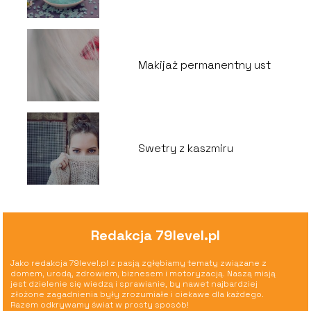
Makijaż permanentny ust
Swetry z kaszmiru
Redakcja 79level.pl
Jako redakcja 79level.pl z pasją zgłębiamy tematy związane z
domem, urodą, zdrowiem, biznesem i motoryzacją. Naszą misją
jest dzielenie się wiedzą i sprawianie, by nawet najbardziej
złożone zagadnienia były zrozumiałe i ciekawe dla każdego.
Razem odkrywamy świat w prosty sposób!