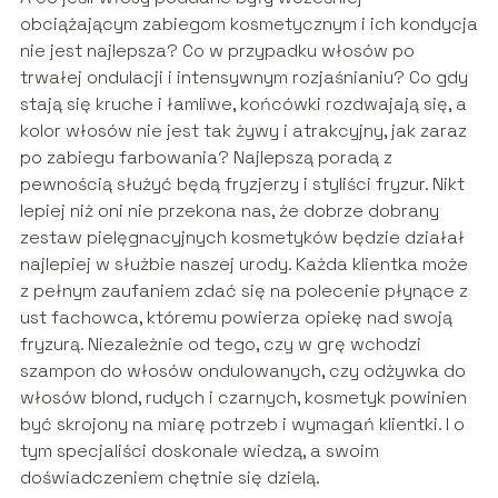
obciążającym zabiegom kosmetycznym i ich kondycja
nie jest najlepsza? Co w przypadku włosów po
trwałej ondulacji i intensywnym rozjaśnianiu? Co gdy
stają się kruche i łamliwe, końcówki rozdwajają się, a
kolor włosów nie jest tak żywy i atrakcyjny, jak zaraz
po zabiegu farbowania? Najlepszą poradą z
pewnością służyć będą fryzjerzy i styliści fryzur. Nikt
lepiej niż oni nie przekona nas, że dobrze dobrany
zestaw pielęgnacyjnych kosmetyków będzie działał
najlepiej w służbie naszej urody. Każda klientka może
z pełnym zaufaniem zdać się na polecenie płynące z
ust fachowca, któremu powierza opiekę nad swoją
fryzurą. Niezależnie od tego, czy w grę wchodzi
szampon do włosów ondulowanych, czy odżywka do
włosów blond, rudych i czarnych, kosmetyk powinien
być skrojony na miarę potrzeb i wymagań klientki. I o
tym specjaliści doskonale wiedzą, a swoim
doświadczeniem chętnie się dzielą.