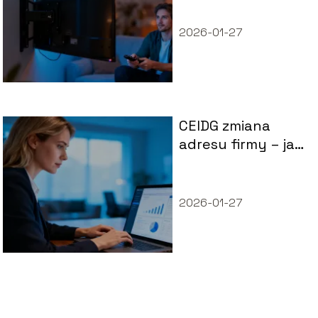
produkty?
2026-01-27
CEIDG zmiana
adresu firmy – jak
dokonać
aktualizacji krok
po kroku?
2026-01-27