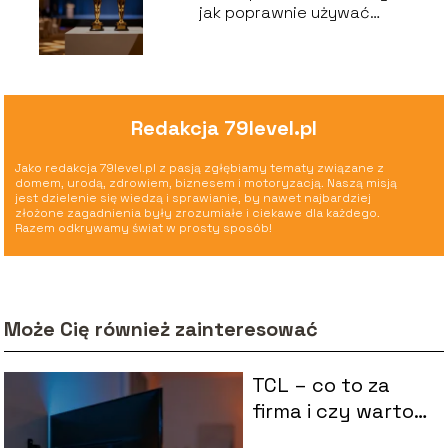
jak poprawnie używać
tego zwrotu?
Redakcja 79level.pl
Jako redakcja 79level.pl z pasją zgłębiamy tematy związane z
domem, urodą, zdrowiem, biznesem i motoryzacją. Naszą misją
jest dzielenie się wiedzą i sprawianie, by nawet najbardziej
złożone zagadnienia były zrozumiałe i ciekawe dla każdego.
Razem odkrywamy świat w prosty sposób!
Może Cię również zainteresować
TCL – co to za
firma i czy warto
kupować jej