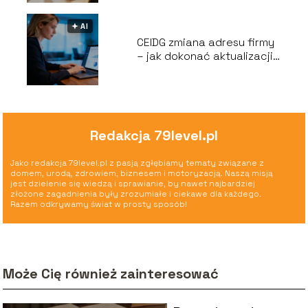
🟅 AI
CEIDG zmiana adresu firmy
– jak dokonać aktualizacji
krok po kroku?
Redakcja 79level.pl
Jako redakcja 79level.pl z pasją zgłębiamy tematy związane z
domem, urodą, zdrowiem, biznesem i motoryzacją. Naszą misją
jest dzielenie się wiedzą i sprawianie, by nawet najbardziej
złożone zagadnienia były zrozumiałe i ciekawe dla każdego.
Razem odkrywamy świat w prosty sposób!
Może Cię również zainteresować