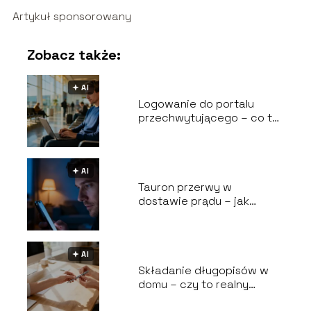
Artykuł sponsorowany
Zobacz także:
🟅 AI
Logowanie do portalu
przechwytującego – co to
jest i jak działa?
🟅 AI
Tauron przerwy w
dostawie prądu – jak
sprawdzić awarię?
🟅 AI
Składanie długopisów w
domu – czy to realny
sposób na zarobek?