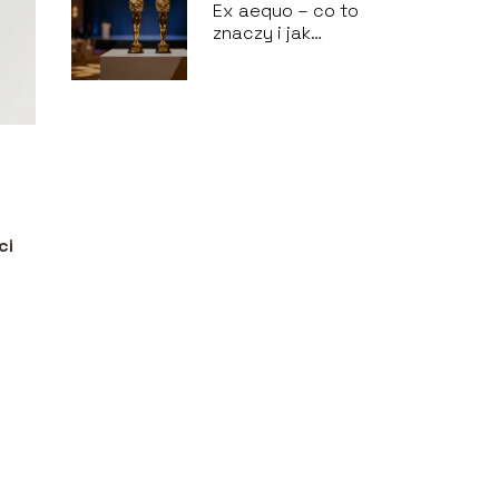
Ex aequo – co to
znaczy i jak
poprawnie używać
tego zwrotu?
ci