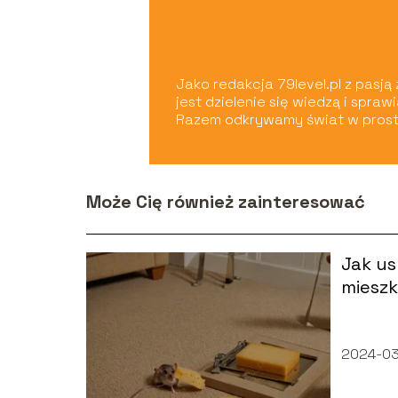
Jako redakcja 79level.pl z pasj
jest dzielenie się wiedzą i spra
Razem odkrywamy świat w prost
Może Cię również zainteresować
Jak u
miesz
sposob
2024-03