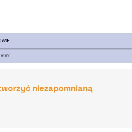
OWIE
ferę?
stworzyć niezapomnianą