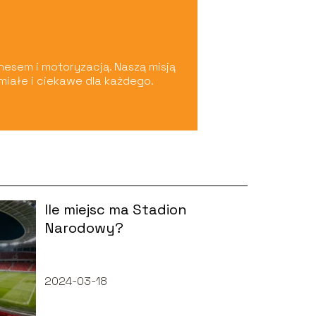
nesem i motoryzacją. Naszą misją
umiałe i ciekawe dla każdego.
Ile miejsc ma Stadion
Narodowy?
2024-03-18