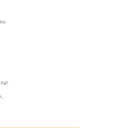
tło
rzyć
,