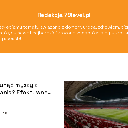
Redakcja 79level.pl
ą zgłębiamy tematy związane z domem, urodą, zdrowiem, biz
wianie, by nawet najbardziej złożone zagadnienia były zroz
y sposób!
sunąć myszy z
kania? Efektywne
y na szkodniki
-18