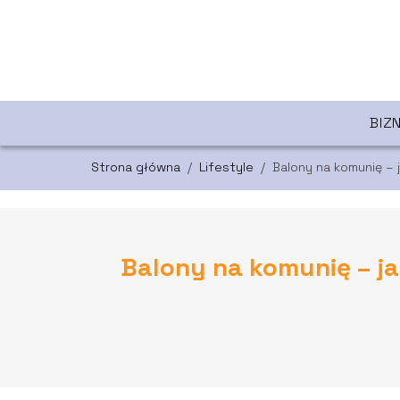
BIZ
Strona główna
/
Lifestyle
/
Balony na komunię –
Balony na komunię – j