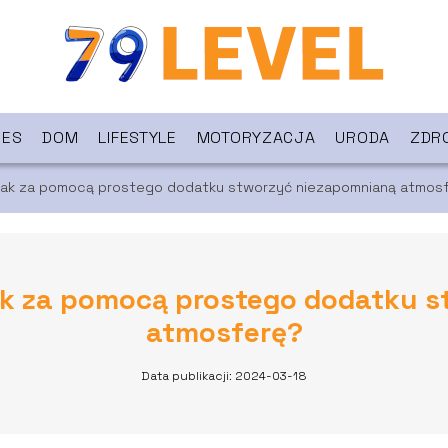
NES
DOM
LIFESTYLE
MOTORYZACJA
URODA
ZDR
 jak za pomocą prostego dodatku stworzyć niezapomnianą atmos
ak za pomocą prostego dodatku 
atmosferę?
Data publikacji: 2024-03-18