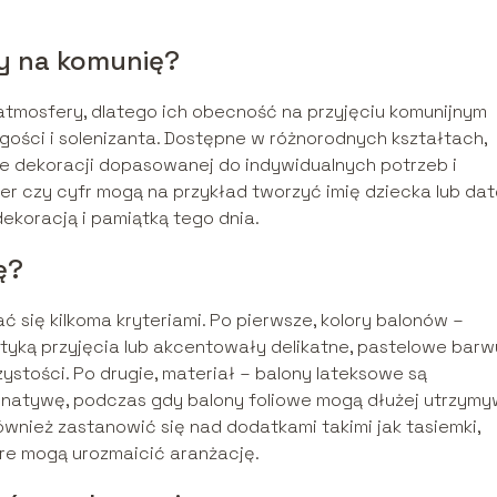
y na komunię?
atmosfery, dlatego ich obecność na przyjęciu komunijnym
ości i solenizanta. Dostępne w różnorodnych kształtach,
ie dekoracji dopasowanej do indywidualnych potrzeb i
iter czy cyfr mogą na przykład tworzyć imię dziecka lub da
dekoracją i pamiątką tego dnia.
ę?
ać się kilkoma kryteriami. Po pierwsze, kolory balonów –
ystyką przyjęcia lub akcentowały delikatne, pastelowe barw
ystości. Po drugie, materiał – balony lateksowe są
ernatywę, podczas gdy balony foliowe mogą dłużej utrzym
wnież zastanowić się nad dodatkami takimi jak tasiemki,
re mogą urozmaicić aranżację.