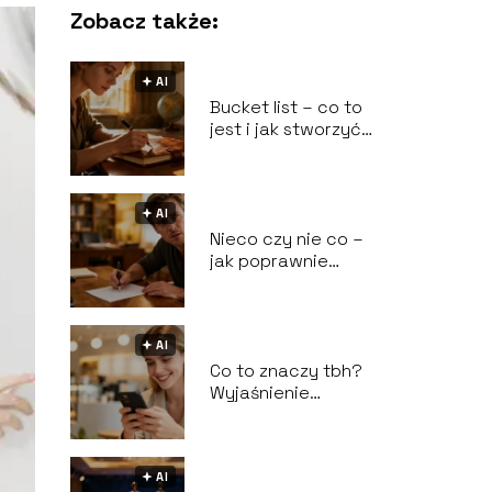
Zobacz także:
🟅 AI
Bucket list – co to
jest i jak stworzyć
własną listę
marzeń?
🟅 AI
Nieco czy nie co –
jak poprawnie
pisać?
🟅 AI
Co to znaczy tbh?
Wyjaśnienie
popularnego skrótu
🟅 AI