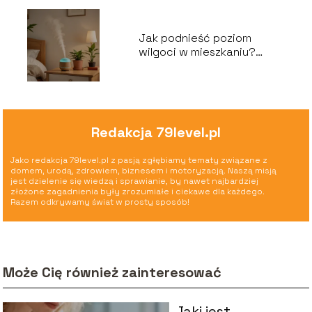
Jak podnieść poziom
wilgoci w mieszkaniu?
Skuteczne sposoby
Redakcja 79level.pl
Jako redakcja 79level.pl z pasją zgłębiamy tematy związane z
domem, urodą, zdrowiem, biznesem i motoryzacją. Naszą misją
jest dzielenie się wiedzą i sprawianie, by nawet najbardziej
złożone zagadnienia były zrozumiałe i ciekawe dla każdego.
Razem odkrywamy świat w prosty sposób!
Może Cię również zainteresować
Jaki jest