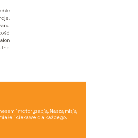
eble
cje.
wany
kość
alon
ytne
nesem i motoryzacją. Naszą misją
umiałe i ciekawe dla każdego.