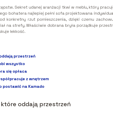
ępstw. Sekret udanej aranżacji tkwi w meblu, który pracuj
kiego bohatera najlepiej pełni sofa projektowana indywidua
 pod konkretny rzut pomieszczenia, dzięki czemu zachowu
iał na strefy. Właściwie dobrana bryła porządkuje przestr
kuje lekkość.
oddają przestrzeń
obi wszystko
óra się opłaca
 współpracuje z wnętrzem
to postawić na Kamado
 które oddają przestrzeń