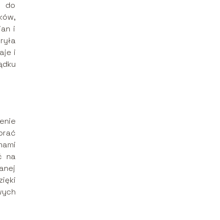
e do
ków,
an i
ryła
aje i
ądku
enie
brać
mami
ć na
anej
ięki
wych