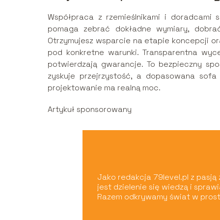
Współpraca z rzemieślnikami i doradcami
pomaga zebrać dokładne wymiary, dobrać
Otrzymujesz wsparcie na etapie koncepcji or
pod konkretne warunki. Transparentna wyce
potwierdzają gwarancje. To bezpieczny spo
zyskuje przejrzystość, a dopasowana sofa
projektowanie ma realną moc.
Artykuł sponsorowany
Jako redakcja 79level.pl z pasj
jest dzielenie się wiedzą i spra
Razem odkrywamy świat w prost