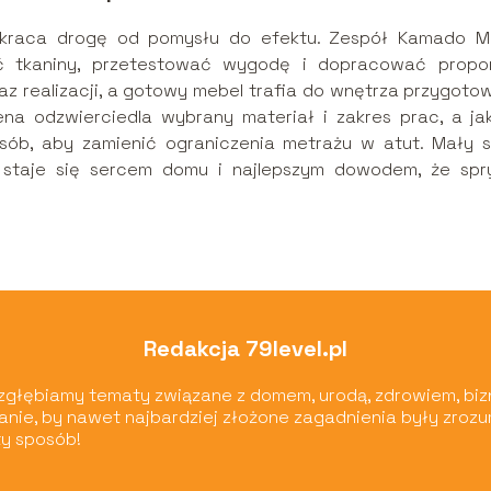
 skraca drogę od pomysłu do efektu. Zespół Kamado M
 tkaniny, przetestować wygodę i dopracować propor
az realizacji, a gotowy mebel trafia do wnętrza przygoto
na odzwierciedla wybrany materiał i zakres prac, a ja
sób, aby zamienić ograniczenia metrażu w atut. Mały s
 staje się sercem domu i najlepszym dowodem, że spr
Redakcja 79level.pl
ą zgłębiamy tematy związane z domem, urodą, zdrowiem, biz
wianie, by nawet najbardziej złożone zagadnienia były zroz
y sposób!