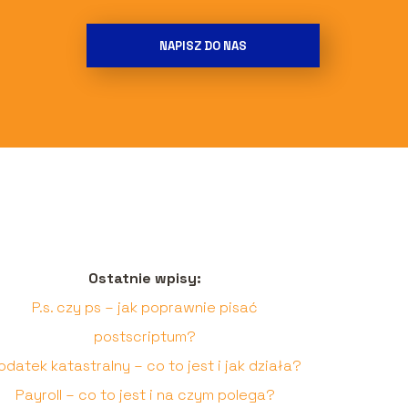
NAPISZ DO NAS
Ostatnie wpisy:
P.s. czy ps – jak poprawnie pisać
postscriptum?
odatek katastralny – co to jest i jak działa?
Payroll – co to jest i na czym polega?