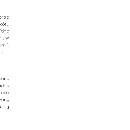
brać
skóry
lidne
i, w
mii.
u.
lkonu
udne
okość
żony
azny