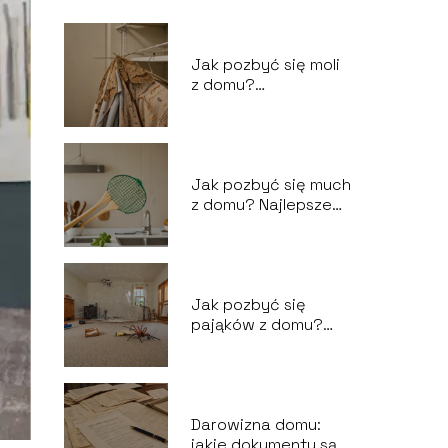
Jak pozbyć się moli
z domu?
Sprawdzone porady
na owady
Jak pozbyć się much
z domu? Najlepsze
sposoby na owady
Jak pozbyć się
pająków z domu?
Domowe i
profesjonalne
rozwiązania
Darowizna domu:
jakie dokumenty są