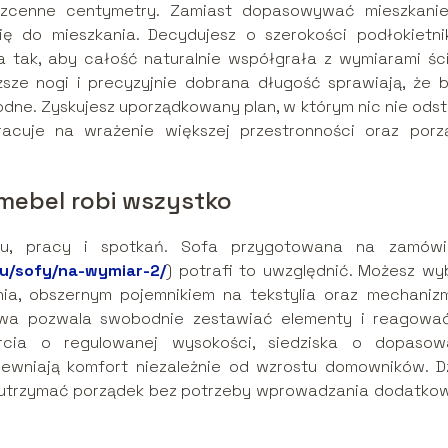
bezcenne centymetry. Zamiast dopasowywać mieszkani
 do mieszkania. Decydujesz o szerokości podłokietni
a tak, aby całość naturalnie współgrała z wymiarami ści
ższe nogi i precyzyjnie dobrana długość sprawiają, że b
odne. Zyskujesz uporządkowany plan, w którym nic nie odst
racuje na wrażenie większej przestronności oraz porz
 mebel robi wszystko
nku, pracy i spotkań. Sofa przygotowana na zamówi
tu/sofy/na-wymiar-2/
) potrafi to uwzględnić. Możesz wy
nia, obszernym pojemnikiem na tekstylia oraz mechaniz
owa pozwala swobodnie zestawiać elementy i reagowa
cia o regulowanej wysokości, siedziska o dopasow
ewniają komfort niezależnie od wzrostu domowników. Dz
ga utrzymać porządek bez potrzeby wprowadzania dodatko