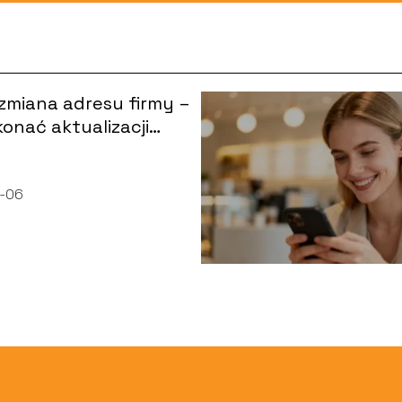
zmiana adresu firmy –
konać aktualizacji
o kroku?
-06