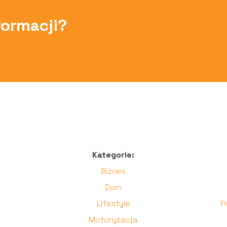
formacji?
Kategorie:
Biznes
Dom
Lifestyle
P
Motoryzacja