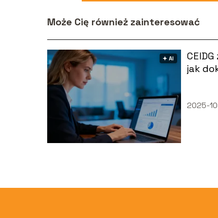
Może Cię również zainteresować
CEIDG 
🟅 AI
jak do
krok p
2025-10