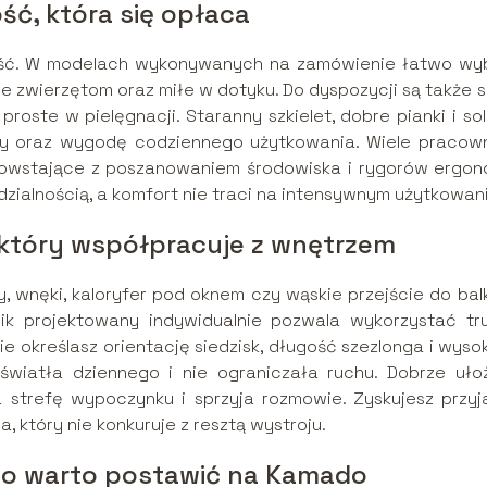
ść, która się opłaca
jakość. W modelach wykonywanych na zamówienie łatwo wy
ne zwierzętom oraz miłe w dotyku. Do dyspozycji są także 
proste w pielęgnacji. Staranny szkielet, dobre pianki i so
rmy oraz wygodę codziennego użytkowania. Wiele pracown
owstające z poszanowaniem środowiska i rygorów ergono
dzialnością, a komfort nie traci na intensywnym użytkowani
, który współpracuje z wnętrzem
sy, wnęki, kaloryfer pod oknem czy wąskie przejście do ba
nik projektowany indywidualnie pozwala wykorzystać tr
ie określasz orientację siedzisk, długość szezlonga i wys
światła dziennego i nie ograniczała ruchu. Dobrze uło
a strefę wypoczynku i sprzyja rozmowie. Zyskujesz przyj
a, który nie konkuruje z resztą wystroju.
ego warto postawić na Kamado