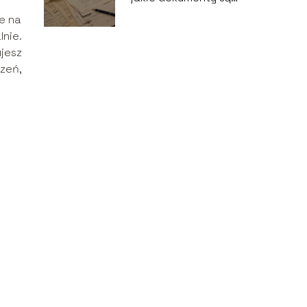
potrzebne u
e na
notariusza?
lnie.
jesz
zeń,