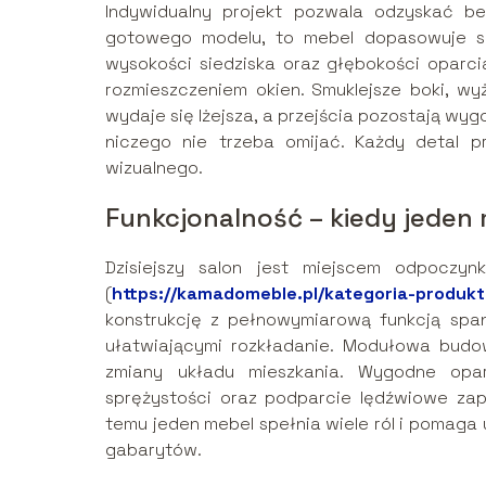
Indywidualny projekt pozwala odzyskać 
gotowego modelu, to mebel dopasowuje się
wysokości siedziska oraz głębokości oparci
rozmieszczeniem okien. Smuklejsze boki, wy
wydaje się lżejsza, a przejścia pozostają wyg
niczego nie trzeba omijać. Każdy detal p
wizualnego.
Funkcjonalność – kiedy jeden
Dzisiejszy salon jest miejscem odpoczy
(
https://kamadomeble.pl/kategoria-produk
konstrukcję z pełnowymiarową funkcją spa
ułatwiającymi rozkładanie. Modułowa bud
zmiany układu mieszkania. Wygodne opar
sprężystości oraz podparcie lędźwiowe zap
temu jeden mebel spełnia wiele ról i poma
gabarytów.