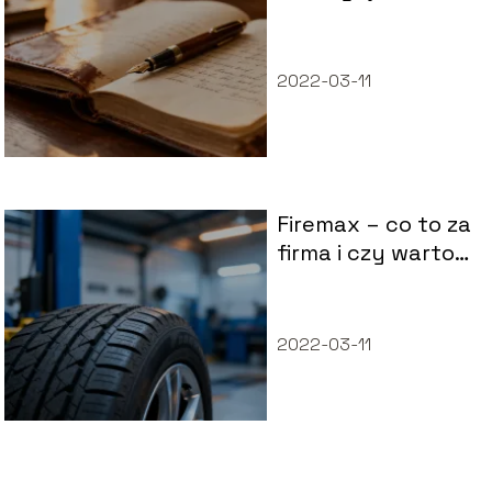
poprawnie
używać tego
zwrotu?
2022-03-11
Firemax – co to za
firma i czy warto
kupić jej opony?
2022-03-11