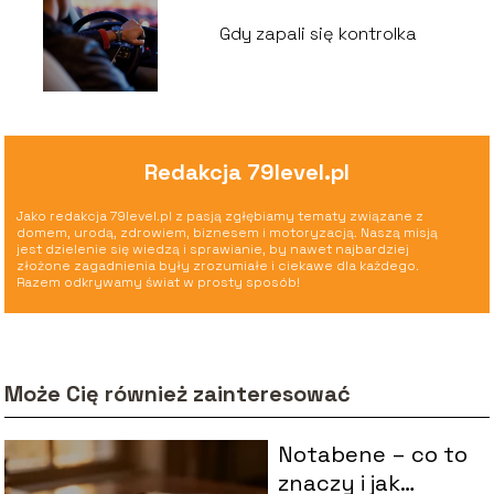
Gdy zapali się kontrolka
Redakcja 79level.pl
Jako redakcja 79level.pl z pasją zgłębiamy tematy związane z
domem, urodą, zdrowiem, biznesem i motoryzacją. Naszą misją
jest dzielenie się wiedzą i sprawianie, by nawet najbardziej
złożone zagadnienia były zrozumiałe i ciekawe dla każdego.
Razem odkrywamy świat w prosty sposób!
Może Cię również zainteresować
Notabene – co to
znaczy i jak