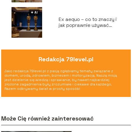
🟅 AI
Ex aequo – co to znaczy i
jak poprawnie używać
tego zwrotu?
Redakcja 79level.pl
Jako redakcja 79level.pl z pasją zgłębiamy tematy związane z
domem, urodą, zdrowiem, biznesem i motoryzacją. Naszą misją
jest dzielenie się wiedzą i sprawianie, by nawet najbardziej
złożone zagadnienia były zrozumiałe i ciekawe dla każdego.
Razem odkrywamy świat w prosty sposób!
Może Cię również zainteresować