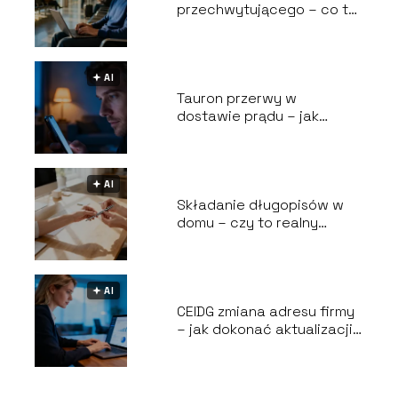
przechwytującego – co to
jest i jak działa?
🟅 AI
Tauron przerwy w
dostawie prądu – jak
sprawdzić awarię?
🟅 AI
Składanie długopisów w
domu – czy to realny
sposób na zarobek?
🟅 AI
CEIDG zmiana adresu firmy
– jak dokonać aktualizacji
krok po kroku?