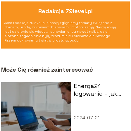
Redakcja 79level.pl
Jako redakcja 79level.pl z pasją zgłębiamy tematy związane z
domem, urodą, zdrowiem, biznesem i motoryzacją. Naszą misją
jest dzielenie się wiedzą i sprawianie, by nawet najbardziej
złożone zagadnienia były zrozumiałe i ciekawe dla każdego.
Razem odkrywamy świat w prosty sposób!
Może Cię również zainteresować
Energa24
logowanie – jak
uzyskać dostęp
do konta?
2024-07-21