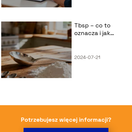
Tbsp – co to
oznacza i jak
przeliczyć tę
miarę?
2024-07-21
Potrzebujesz więcej informacji?