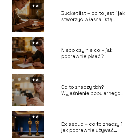
🟅 AI
Bucket list – co to jest i jak
stworzyć własną listę
marzeń?
🟅 AI
Nieco czy nie co – jak
poprawnie pisać?
🟅 AI
Co to znaczy tbh?
Wyjaśnienie popularnego
skrótu
🟅 AI
Ex aequo – co to znaczy i
jak poprawnie używać
tego zwrotu?