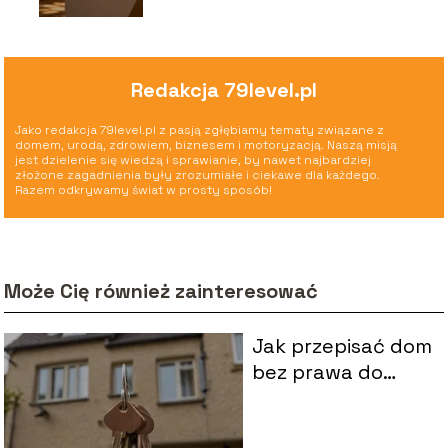
Redakcja 79level.pl
Jako redakcja 79level.pl z pasją zgłębiamy tematy związane z
domem, urodą, zdrowiem, biznesem i motoryzacją. Naszą misją
jest dzielenie się wiedzą i sprawianie, by nawet najbardziej
złożone zagadnienia były zrozumiałe i ciekawe dla każdego.
Razem odkrywamy świat w prosty sposób!
Może Cię również zainteresować
Jak przepisać dom
bez prawa do
zachowku? Krok
po kroku