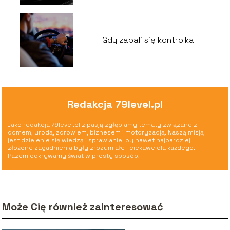
Gdy zapali się kontrolka
Redakcja 79level.pl
Jako redakcja 79level.pl z pasją zgłębiamy tematy związane z
domem, urodą, zdrowiem, biznesem i motoryzacją. Naszą misją
jest dzielenie się wiedzą i sprawianie, by nawet najbardziej
złożone zagadnienia były zrozumiałe i ciekawe dla każdego.
Razem odkrywamy świat w prosty sposób!
Może Cię również zainteresować