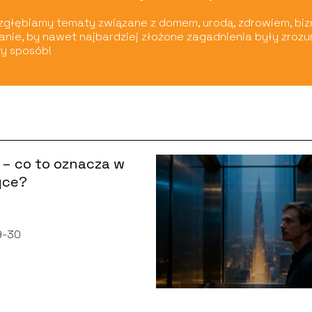
ą zgłębiamy tematy związane z domem, urodą, zdrowiem, biz
wianie, by nawet najbardziej złożone zagadnienia były zroz
y sposób!
– co to oznacza w
yce?
9-30