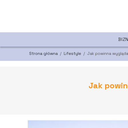
BIZ
Strona główna
/
Lifestyle
/
Jak powinna wygląda
Jak powin