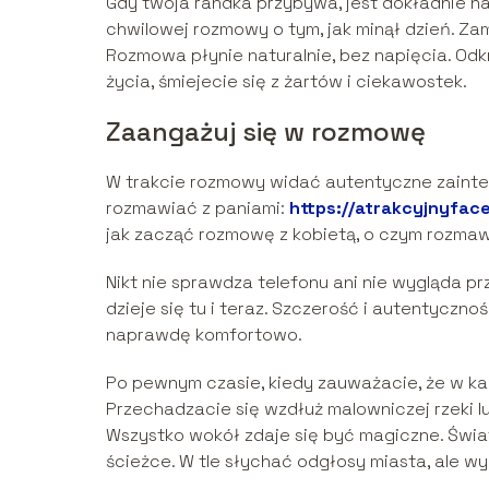
Gdy twoja randka przybywa, jest dokładnie n
chwilowej rozmowy o tym, jak minął dzień. Za
Rozmowa płynie naturalnie, bez napięcia. Odk
życia, śmiejecie się z żartów i ciekawostek.
Zaangażuj się w rozmowę
W trakcie rozmowy widać autentyczne zainte
rozmawiać z paniami:
https://atrakcyjnyface
jak zacząć rozmowę z kobietą, o czym rozmawi
Nikt nie sprawdza telefonu ani nie wygląda pr
dzieje się tu i teraz. Szczerość i autentyczno
naprawdę komfortowo.
Po pewnym czasie, kiedy zauważacie, że w kaw
Przechadzacie się wzdłuż malowniczej rzeki lu
Wszystko wokół zdaje się być magiczne. Światł
ścieżce. W tle słychać odgłosy miasta, ale w