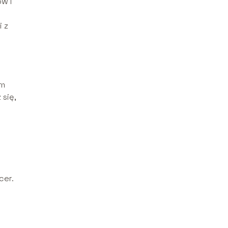
w i
i z
ym
 się,
cer.