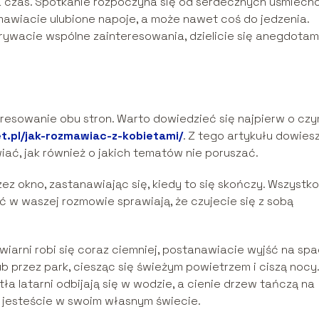
a czas. Spotkanie rozpoczyna się od serdecznych uśmiechó
mawiacie ulubione napoje, a może nawet coś do jedzenia.
rywacie wspólne zainteresowania, dzielicie się anegdotam
resowanie obu stron. Warto dowiedzieć się najpierw o cz
t.pl/jak-rozmawiac-z-kobietami/
. Z tego artykułu dowiesz
ać, jak również o jakich tematów nie poruszać.
zez okno, zastanawiając się, kiedy to się skończy. Wszystko
ść w waszej rozmowie sprawiają, że czujecie się z sobą
iarni robi się coraz ciemniej, postanawiacie wyjść na spa
b przez park, ciesząc się świeżym powietrzem i ciszą nocy.
a latarni odbijają się w wodzie, a cienie drzew tańczą na
y jesteście w swoim własnym świecie.