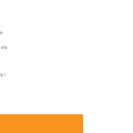
ch
 się
ę i