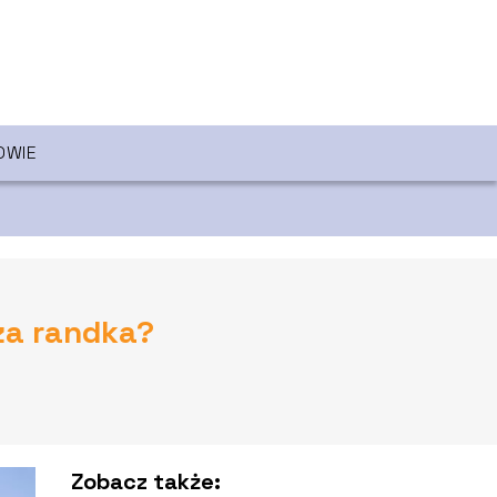
OWIE
za randka?
Zobacz także: