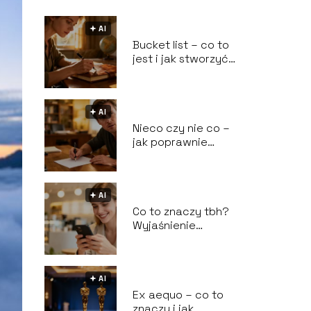
🟅 AI
Bucket list – co to
jest i jak stworzyć
własną listę
marzeń?
🟅 AI
Nieco czy nie co –
jak poprawnie
pisać?
🟅 AI
Co to znaczy tbh?
Wyjaśnienie
popularnego skrótu
🟅 AI
Ex aequo – co to
znaczy i jak