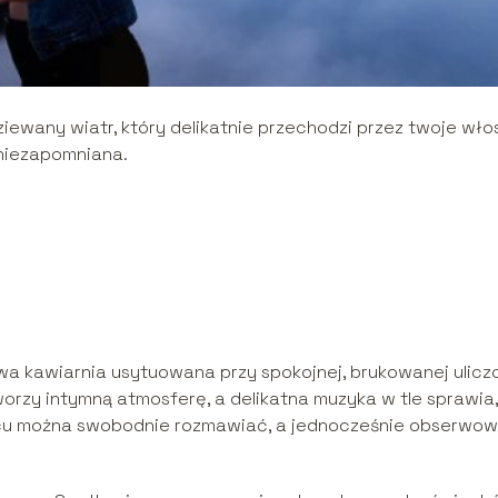
ziewany wiatr, który delikatnie przechodzi przez twoje wło
i niezapomniana.
iwa kawiarnia usytuowana przy spokojnej, brukowanej ulicz
worzy intymną atmosferę, a delikatna muzyka w tle sprawia,
ejscu można swobodnie rozmawiać, a jednocześnie obserwo