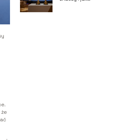
poprawnie używać
tego zwrotu?
sy
ce.
 że
wać