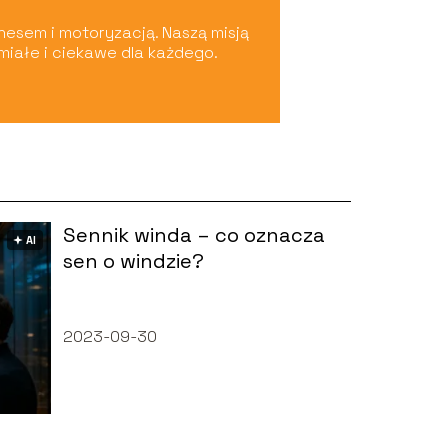
nesem i motoryzacją. Naszą misją
umiałe i ciekawe dla każdego.
Sennik winda – co oznacza
🟅 AI
sen o windzie?
2023-09-30